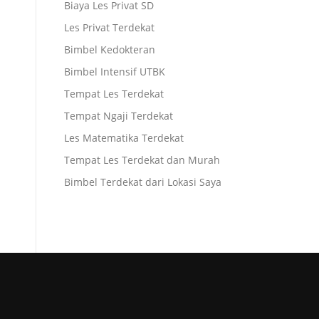
Biaya Les Privat SD
Les Privat Terdekat
Bimbel Kedokteran
Bimbel Intensif UTBK
Tempat Les Terdekat
Tempat Ngaji Terdekat
Les Matematika Terdekat
Tempat Les Terdekat dan Murah
Bimbel Terdekat dari Lokasi Saya