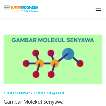
Menu
HOME
ABOUT US
JADI PENGAJAR
BIAYA LES
TESTIMONI
PROFIL ALUMNI
BLOG
DAFTAR SEKOLAH
GURU LES PRIVAT
/
KONSEP PELAJARAN
Gambar Molekul Senyawa