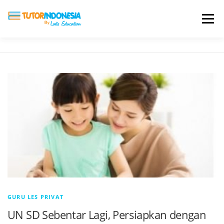
Menu
HOME
ABOUT US
JADI PENGAJAR
BIAYA LES
TESTIMONI
PROFIL ALUMNI
BLOG
DAFTAR SEKOLAH
GURU LES PRIVAT
UN SD Sebentar Lagi, Persiapkan dengan