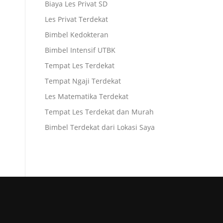
Biaya Les Privat SD
Les Privat Terdekat
Bimbel Kedokteran
Bimbel Intensif UTBK
Tempat Les Terdekat
Tempat Ngaji Terdekat
Les Matematika Terdekat
Tempat Les Terdekat dan Murah
Bimbel Terdekat dari Lokasi Saya