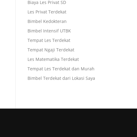
Biaya Les Privat SD
Les Privat Terdekat
Bimbel Kedokteran
Bimbel Intensif UTBK
Tempat Les Terdekat
Tempat Ngaji Terdekat
Les Matematika Terdekat
Tempat Les Terdekat dan Murah
Bimbel Terdekat dari Lokasi Saya