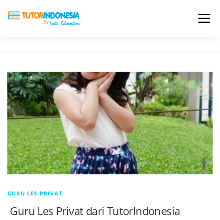
Menu
HOME
ABOUT US
JADI PENGAJAR
BIAYA LES
TESTIMONI
PROFIL ALUMNI
BLOG
DAFTAR SEKOLAH
GURU LES PRIVAT
Guru Les Privat dari TutorIndonesia