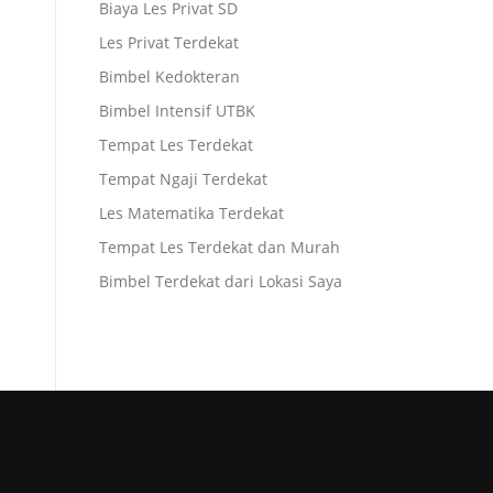
Biaya Les Privat SD
Les Privat Terdekat
Bimbel Kedokteran
Bimbel Intensif UTBK
Tempat Les Terdekat
Tempat Ngaji Terdekat
Les Matematika Terdekat
Tempat Les Terdekat dan Murah
Bimbel Terdekat dari Lokasi Saya