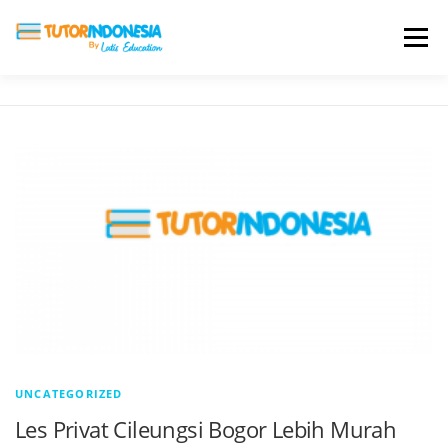
Menu
HOME
ABOUT US
JADI PENGAJAR
BIAYA LES
TESTIMONI
PROFIL ALUMNI
BLOG
DAFTAR SEKOLAH
UNCATEGORIZED
Les Privat Cileungsi Bogor Lebih Murah