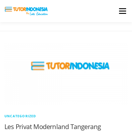
Menu
HOME
ABOUT US
JADI PENGAJAR
BIAYA LES
TESTIMONI
PROFIL ALUMNI
BLOG
DAFTAR SEKOLAH
UNCATEGORIZED
Les Privat Modernland Tangerang