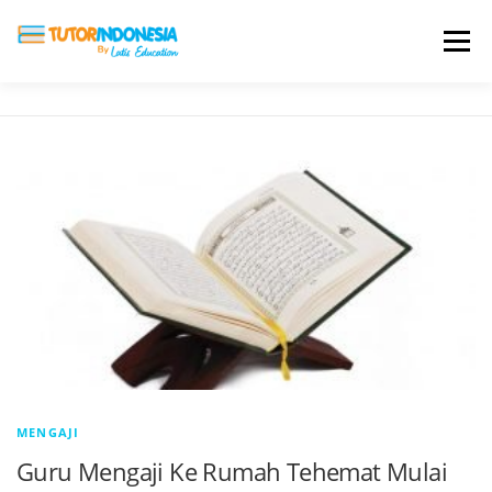
Menu
HOME
ABOUT US
JADI PENGAJAR
BIAYA LES
TESTIMONI
PROFIL ALUMNI
BLOG
DAFTAR SEKOLAH
MENGAJI
Guru Mengaji Ke Rumah Tehemat Mulai