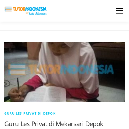
Menu
HOME
ABOUT US
JADI PENGAJAR
BIAYA LES
TESTIMONI
PROFIL ALUMNI
BLOG
DAFTAR SEKOLAH
GURU LES PRIVAT DI DEPOK
Guru Les Privat di Mekarsari Depok