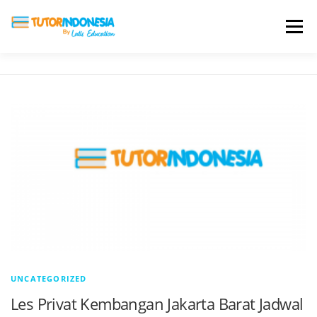
Menu
HOME
ABOUT US
JADI PENGAJAR
BIAYA LES
TESTIMONI
PROFIL ALUMNI
BLOG
DAFTAR SEKOLAH
UNCATEGORIZED
Les Privat Kembangan Jakarta Barat Jadwal