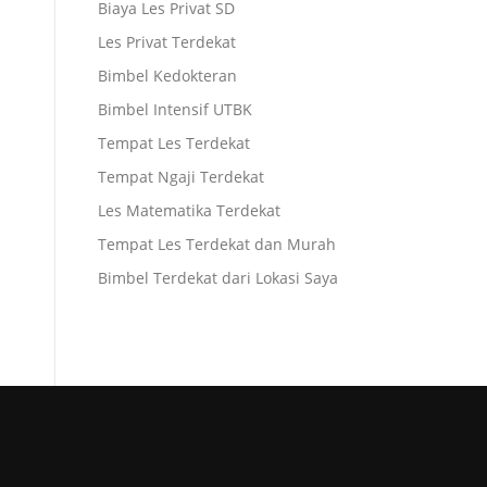
Biaya Les Privat SD
Les Privat Terdekat
Bimbel Kedokteran
Bimbel Intensif UTBK
Tempat Les Terdekat
Tempat Ngaji Terdekat
Les Matematika Terdekat
Tempat Les Terdekat dan Murah
Bimbel Terdekat dari Lokasi Saya