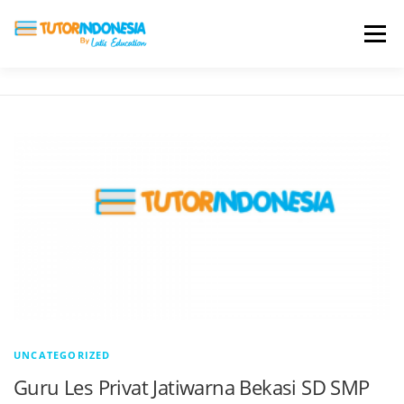
Menu
HOME
ABOUT US
JADI PENGAJAR
BIAYA LES
TESTIMONI
PROFIL ALUMNI
BLOG
DAFTAR SEKOLAH
UNCATEGORIZED
Guru Les Privat Jatiwarna Bekasi SD SMP