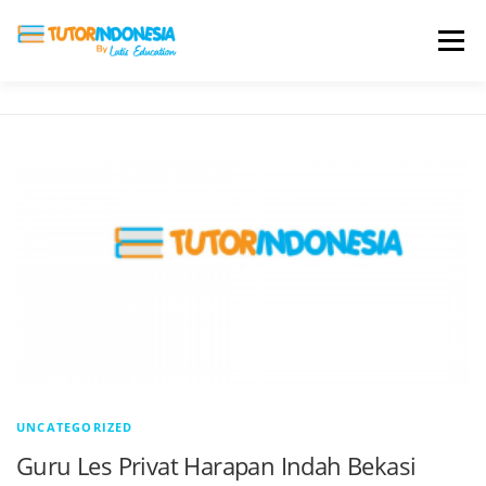
Menu
HOME
ABOUT US
JADI PENGAJAR
BIAYA LES
TESTIMONI
PROFIL ALUMNI
BLOG
DAFTAR SEKOLAH
UNCATEGORIZED
Guru Les Privat Harapan Indah Bekasi