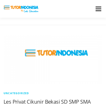
Menu
HOME
ABOUT US
JADI PENGAJAR
BIAYA LES
TESTIMONI
PROFIL ALUMNI
BLOG
DAFTAR SEKOLAH
UNCATEGORIZED
Les Privat Cikunir Bekasi SD SMP SMA