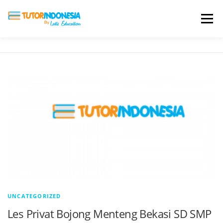
Menu
HOME
ABOUT US
JADI PENGAJAR
BIAYA LES
TESTIMONI
PROFIL ALUMNI
BLOG
DAFTAR SEKOLAH
UNCATEGORIZED
Les Privat Bojong Menteng Bekasi SD SMP