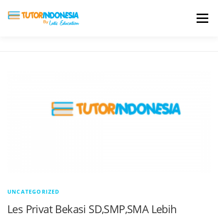
Menu
HOME
ABOUT US
JADI PENGAJAR
BIAYA LES
TESTIMONI
PROFIL ALUMNI
BLOG
DAFTAR SEKOLAH
UNCATEGORIZED
Les Privat Bekasi SD,SMP,SMA Lebih