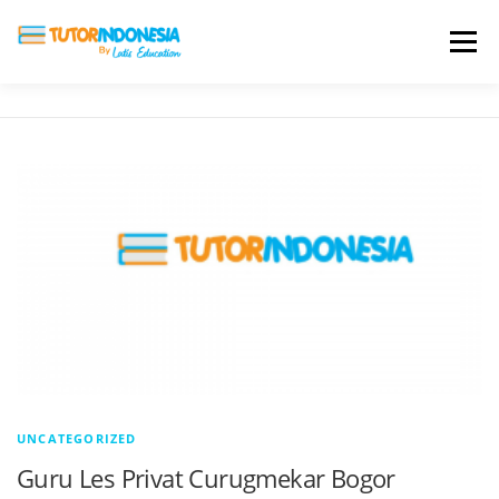
Menu
HOME
ABOUT US
JADI PENGAJAR
BIAYA LES
TESTIMONI
PROFIL ALUMNI
BLOG
DAFTAR SEKOLAH
UNCATEGORIZED
Guru Les Privat Curugmekar Bogor