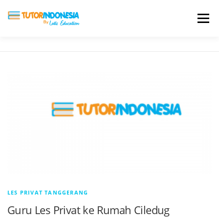
Menu
HOME
ABOUT US
JADI PENGAJAR
BIAYA LES
TESTIMONI
PROFIL ALUMNI
BLOG
DAFTAR SEKOLAH
LES PRIVAT TANGGERANG
Guru Les Privat ke Rumah Ciledug