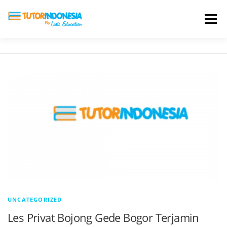
Menu
HOME
ABOUT US
JADI PENGAJAR
BIAYA LES
TESTIMONI
PROFIL ALUMNI
BLOG
DAFTAR SEKOLAH
UNCATEGORIZED
Les Privat Bojong Gede Bogor Terjamin