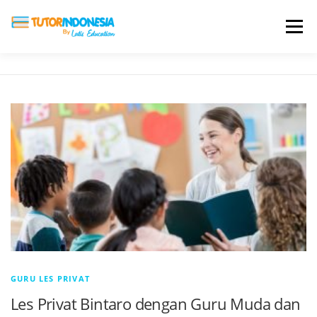
Menu
HOME
ABOUT US
JADI PENGAJAR
BIAYA LES
TESTIMONI
PROFIL ALUMNI
BLOG
DAFTAR SEKOLAH
GURU LES PRIVAT
Les Privat Bintaro dengan Guru Muda dan