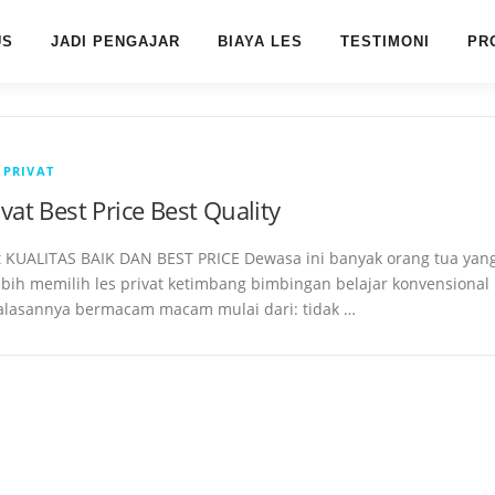
US
JADI PENGAJAR
BIAYA LES
TESTIMONI
PR
 PRIVAT
ivat Best Price Best Quality
at KUALITAS BAIK DAN BEST PRICE Dewasa ini banyak orang tua yan
ebih memilih les privat ketimbang bimbingan belajar konvensional
. alasannya bermacam macam mulai dari: tidak …