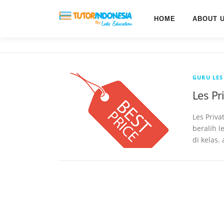
HOME
ABOUT 
GURU LES
Les Pr
Les Priv
beralih l
di kelas