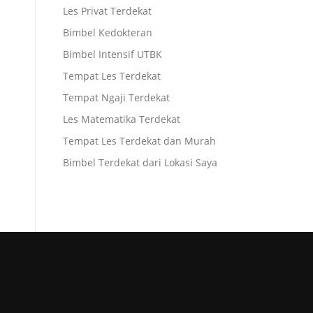
Les Privat Terdekat
Bimbel Kedokteran
Bimbel Intensif UTBK
Tempat Les Terdekat
Tempat Ngaji Terdekat
Les Matematika Terdekat
Tempat Les Terdekat dan Murah
Bimbel Terdekat dari Lokasi Saya