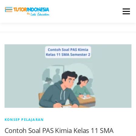
Menu
HOME
ABOUT US
JADI PENGAJAR
BIAYA LES
TESTIMONI
PROFIL ALUMNI
BLOG
DAFTAR SEKOLAH
KONSEP PELAJARAN
Contoh Soal PAS Kimia Kelas 11 SMA