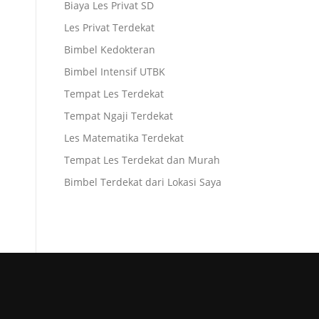
Biaya Les Privat SD
Les Privat Terdekat
Bimbel Kedokteran
Bimbel Intensif UTBK
Tempat Les Terdekat
Tempat Ngaji Terdekat
Les Matematika Terdekat
Tempat Les Terdekat dan Murah
Bimbel Terdekat dari Lokasi Saya