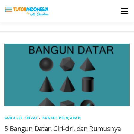
Menu
HOME
ABOUT US
JADI PENGAJAR
BIAYA LES
TESTIMONI
PROFIL ALUMNI
BLOG
DAFTAR SEKOLAH
GURU LES PRIVAT
/
KONSEP PELAJARAN
5 Bangun Datar, Ciri-ciri, dan Rumusnya