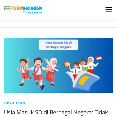
Menu
HOME
ABOUT US
JADI PENGAJAR
BIAYA LES
TESTIMONI
PROFIL ALUMNI
BLOG
DAFTAR SEKOLAH
TIPS & TRICK
Usia Masuk SD di Berbagai Negara: Tidak