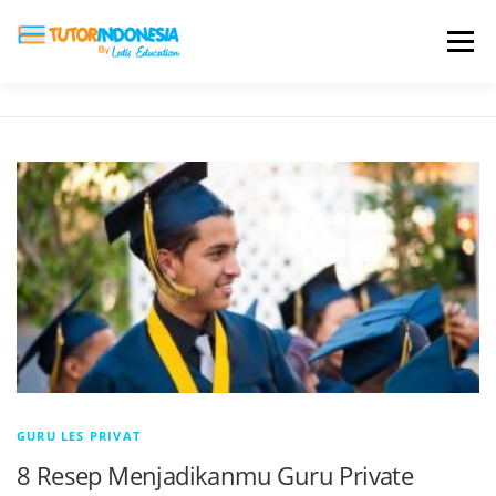
Menu
HOME
ABOUT US
JADI PENGAJAR
BIAYA LES
TESTIMONI
PROFIL ALUMNI
BLOG
DAFTAR SEKOLAH
GURU LES PRIVAT
8 Resep Menjadikanmu Guru Private