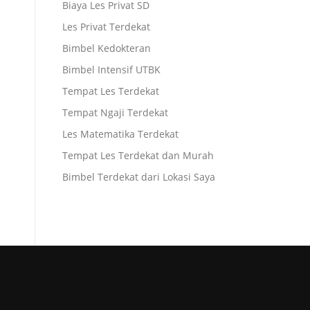
Biaya Les Privat SD
Les Privat Terdekat
Bimbel Kedokteran
Bimbel Intensif UTBK
Tempat Les Terdekat
Tempat Ngaji Terdekat
Les Matematika Terdekat
Tempat Les Terdekat dan Murah
Bimbel Terdekat dari Lokasi Saya