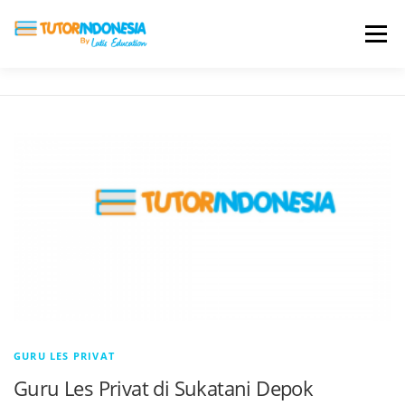
Menu
HOME
ABOUT US
JADI PENGAJAR
BIAYA LES
TESTIMONI
PROFIL ALUMNI
BLOG
DAFTAR SEKOLAH
GURU LES PRIVAT
Guru Les Privat di Sukatani Depok