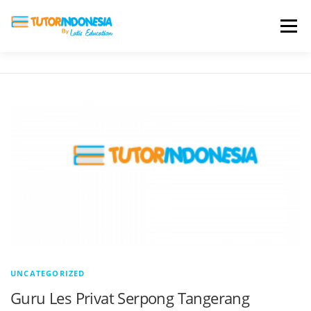
Menu
HOME
ABOUT US
JADI PENGAJAR
BIAYA LES
TESTIMONI
PROFIL ALUMNI
BLOG
DAFTAR SEKOLAH
UNCATEGORIZED
Guru Les Privat Serpong Tangerang