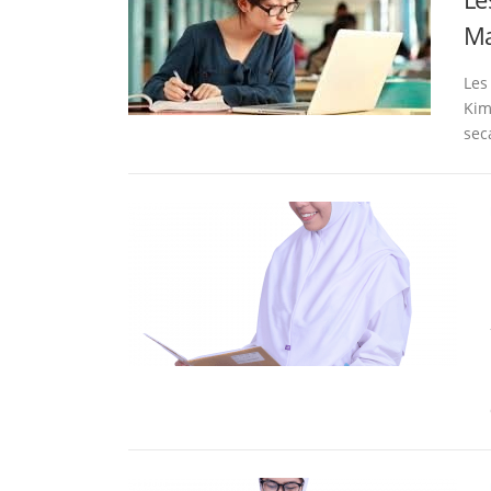
Ma
Les
Kim
sec