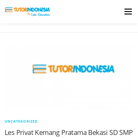
Menu
HOME
ABOUT US
JADI PENGAJAR
BIAYA LES
TESTIMONI
PROFIL ALUMNI
BLOG
DAFTAR SEKOLAH
UNCATEGORIZED
Les Privat Kemang Pratama Bekasi SD SMP