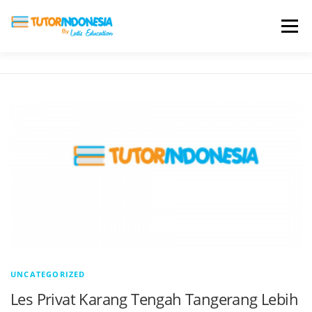
Menu
HOME
ABOUT US
JADI PENGAJAR
BIAYA LES
TESTIMONI
PROFIL ALUMNI
BLOG
DAFTAR SEKOLAH
UNCATEGORIZED
Les Privat Karang Tengah Tangerang Lebih