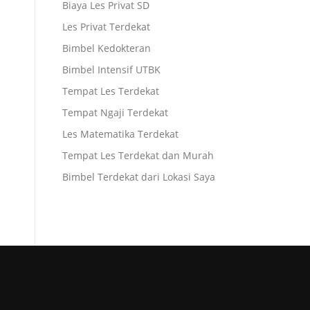
Biaya Les Privat SD
Les Privat Terdekat
Bimbel Kedokteran
Bimbel Intensif UTBK
Tempat Les Terdekat
Tempat Ngaji Terdekat
Les Matematika Terdekat
Tempat Les Terdekat dan Murah
Bimbel Terdekat dari Lokasi Saya