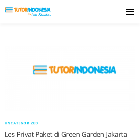
Menu
HOME
ABOUT US
JADI PENGAJAR
BIAYA LES
TESTIMONI
PROFIL ALUMNI
BLOG
DAFTAR SEKOLAH
UNCATEGORIZED
Les Privat Paket di Green Garden Jakarta