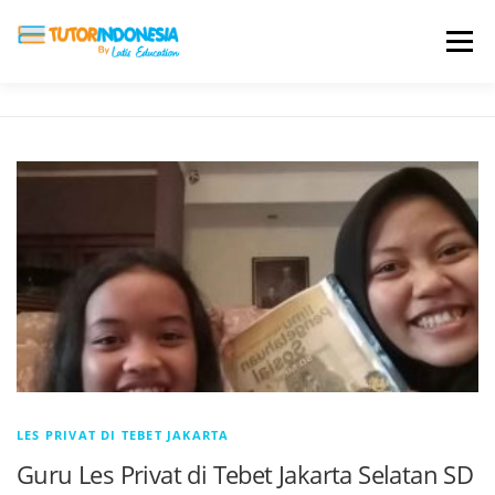
Menu
HOME
ABOUT US
JADI PENGAJAR
BIAYA LES
TESTIMONI
PROFIL ALUMNI
BLOG
DAFTAR SEKOLAH
LES PRIVAT DI TEBET JAKARTA
Guru Les Privat di Tebet Jakarta Selatan SD