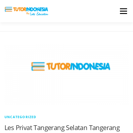
Menu
HOME
ABOUT US
JADI PENGAJAR
BIAYA LES
TESTIMONI
PROFIL ALUMNI
BLOG
DAFTAR SEKOLAH
UNCATEGORIZED
Les Privat Tangerang Selatan Tangerang