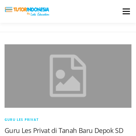
Menu
HOME
ABOUT US
JADI PENGAJAR
BIAYA LES
TESTIMONI
PROFIL ALUMNI
BLOG
DAFTAR SEKOLAH
GURU LES PRIVAT
Guru Les Privat di Tanah Baru Depok SD