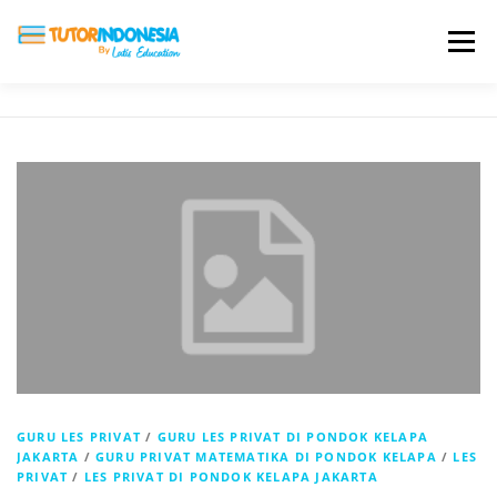
Menu
HOME
ABOUT US
JADI PENGAJAR
BIAYA LES
TESTIMONI
PROFIL ALUMNI
BLOG
DAFTAR SEKOLAH
GURU LES PRIVAT
/
GURU LES PRIVAT DI PONDOK KELAPA
JAKARTA
/
GURU PRIVAT MATEMATIKA DI PONDOK KELAPA
/
LES
PRIVAT
/
LES PRIVAT DI PONDOK KELAPA JAKARTA