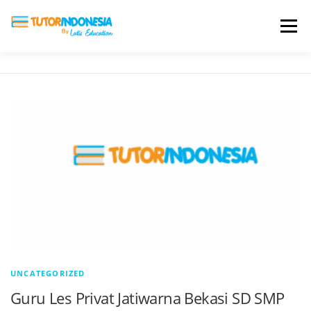
Menu
HOME
ABOUT US
JADI PENGAJAR
BIAYA LES
TESTIMONI
PROFIL ALUMNI
BLOG
DAFTAR SEKOLAH
UNCATEGORIZED
Guru Les Privat Jatiwarna Bekasi SD SMP