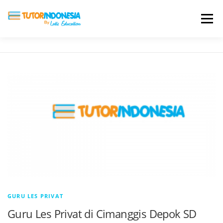
Menu
HOME
ABOUT US
JADI PENGAJAR
BIAYA LES
TESTIMONI
PROFIL ALUMNI
BLOG
DAFTAR SEKOLAH
GURU LES PRIVAT
Guru Les Privat di Cimanggis Depok SD