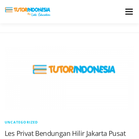
Menu
HOME
ABOUT US
JADI PENGAJAR
BIAYA LES
TESTIMONI
PROFIL ALUMNI
BLOG
DAFTAR SEKOLAH
UNCATEGORIZED
Les Privat Bendungan Hilir Jakarta Pusat