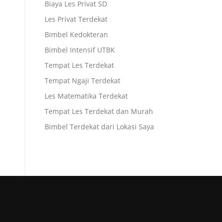
Biaya Les Privat SD
Les Privat Terdekat
Bimbel Kedokteran
Bimbel Intensif UTBK
Tempat Les Terdekat
Tempat Ngaji Terdekat
Les Matematika Terdekat
Tempat Les Terdekat dan Murah
Bimbel Terdekat dari Lokasi Saya