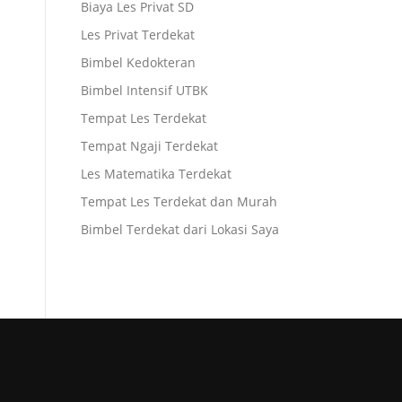
Biaya Les Privat SD
Les Privat Terdekat
Bimbel Kedokteran
Bimbel Intensif UTBK
Tempat Les Terdekat
Tempat Ngaji Terdekat
Les Matematika Terdekat
Tempat Les Terdekat dan Murah
Bimbel Terdekat dari Lokasi Saya