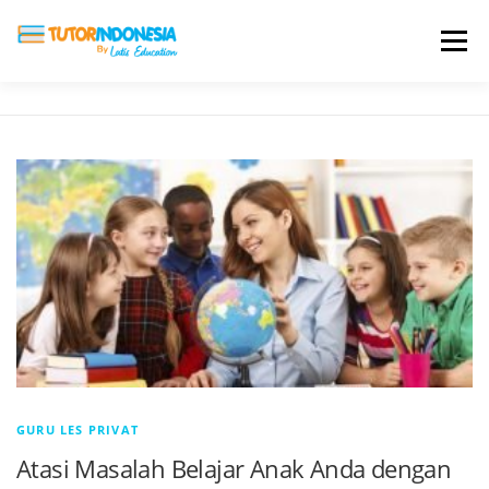
Menu
HOME
ABOUT US
JADI PENGAJAR
BIAYA LES
TESTIMONI
PROFIL ALUMNI
BLOG
DAFTAR SEKOLAH
GURU LES PRIVAT
Atasi Masalah Belajar Anak Anda dengan