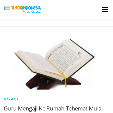
Menu
HOME
ABOUT US
JADI PENGAJAR
BIAYA LES
TESTIMONI
PROFIL ALUMNI
BLOG
DAFTAR SEKOLAH
MENGAJI
Guru Mengaji Ke Rumah Tehemat Mulai