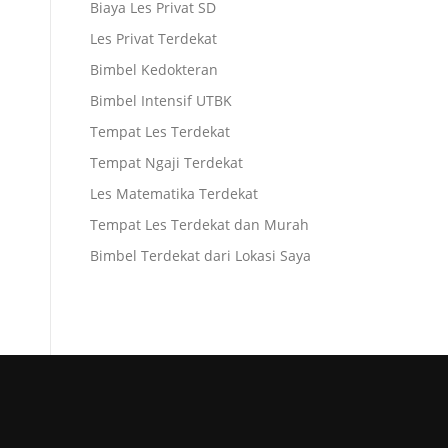
Biaya Les Privat SD
Les Privat Terdekat
Bimbel Kedokteran
Bimbel Intensif UTBK
Tempat Les Terdekat
Tempat Ngaji Terdekat
Les Matematika Terdekat
Tempat Les Terdekat dan Murah
Bimbel Terdekat dari Lokasi Saya