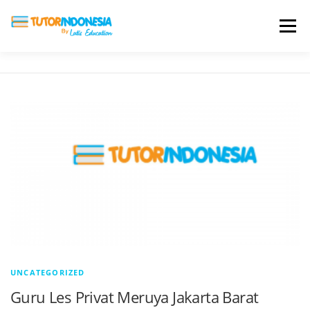
Menu
HOME
ABOUT US
JADI PENGAJAR
BIAYA LES
TESTIMONI
PROFIL ALUMNI
BLOG
DAFTAR SEKOLAH
UNCATEGORIZED
Guru Les Privat Meruya Jakarta Barat