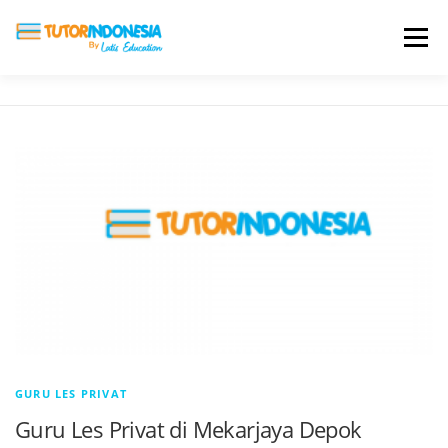
Menu
HOME
ABOUT US
JADI PENGAJAR
BIAYA LES
TESTIMONI
PROFIL ALUMNI
BLOG
DAFTAR SEKOLAH
GURU LES PRIVAT
Guru Les Privat di Mekarjaya Depok